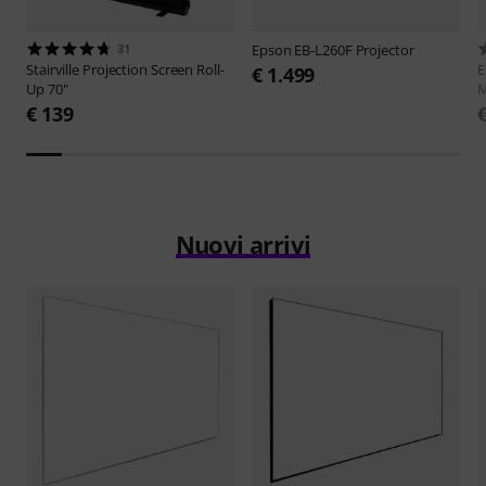
31
Epson
EB-L260F Projector
Stairville
Projection Screen Roll-
E
€ 1.499
Up 70"
M
€ 139
Nuovi arrivi