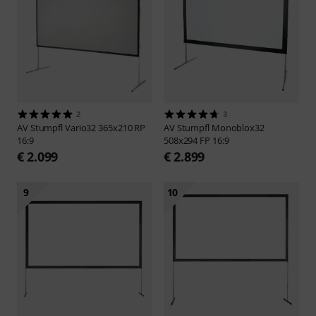
2
3
AV Stumpfl
Vario32 365x210 RP
AV Stumpfl
Monoblox32
16:9
508x294 FP 16:9
€ 2.099
€ 2.899
9
10