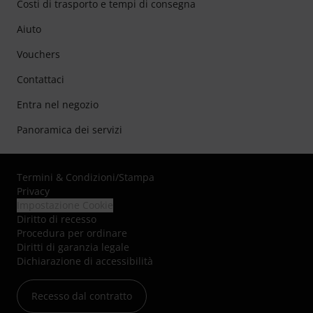
Costi di trasporto e tempi di consegna
Aiuto
Vouchers
Contattaci
Entra nel negozio
Panoramica dei servizi
Termini & Condizioni
/
Stampa
Privacy
Impostazione Cookie
Diritto di recesso
Procedura per ordinare
Diritti di garanzia legale
Dichiarazione di accessibilità
Recesso dal contratto