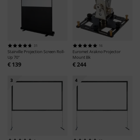
31
16
Stairville
Projection Screen Roll-
Euromet
Arakno Projector
Up 70"
Mount Bk
€ 139
€ 244
3
4