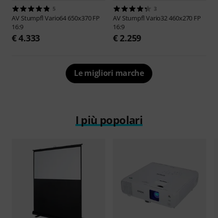
5
3
AV Stumpfl
Vario64 650x370 FP
AV Stumpfl
Vario32 460x270 FP
16:9
16:9
€ 4.333
€ 2.259
Le migliori marche
I più popolari