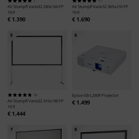
1
11
AV Stumpfl
Vario32 280x160 FP
AV Stumpfl
Vario32 365x210 FP
16:9
16:9
€ 1.390
€ 1.690
5
6
16
Epson
EB-L260F Projector
AV Stumpfl
Vario32 310x180 FP
€ 1.499
16:9
€ 1.444
7
8