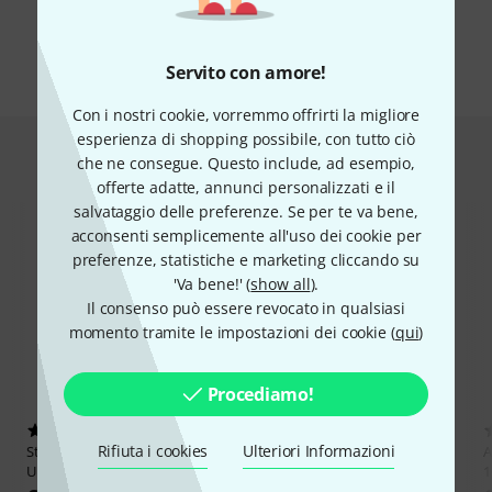
Tutte le marche
Servito con amore!
Con i nostri cookie, vorremmo offrirti la migliore
esperienza di shopping possibile, con tutto ciò
Hot Deals
che ne consegue. Questo include, ad esempio,
offerte adatte, annunci personalizzati e il
salvataggio delle preferenze. Se per te va bene,
acconsenti semplicemente all'uso dei cookie per
preferenze, statistiche e marketing cliccando su
'Va bene!' (
show all
).
Il consenso può essere revocato in qualsiasi
momento tramite le impostazioni dei cookie (
qui
)
Procediamo!
31
16
Rifiuta i cookies
Ulteriori Informazioni
Stairville
Projection Screen Roll-
Euromet
Arakno Projector
A
Up 70"
Mount Bk
1