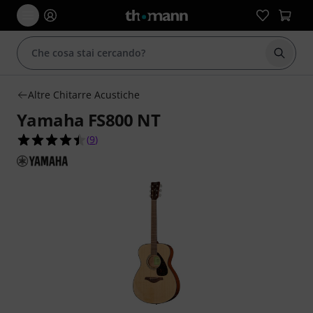
Avviare
Altre Chitarre Acustiche
Yamaha FS800 NT
4.4 su 5 stelle su 9 valutazioni dei clienti
(
9
)