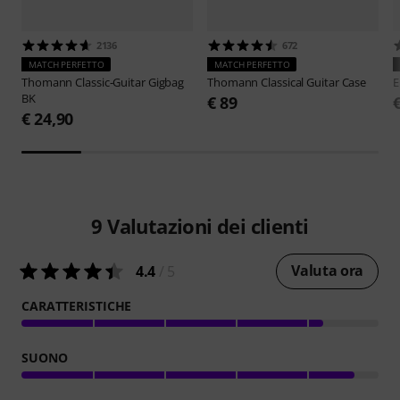
2136
672
MATCH PERFETTO
MATCH PERFETTO
Thomann
Classic-Guitar Gigbag
Thomann
Classical Guitar Case
E
BK
€ 89
€ 24,90
9
Valutazioni dei clienti
Valuta ora
4.4
/ 5
CARATTERISTICHE
SUONO