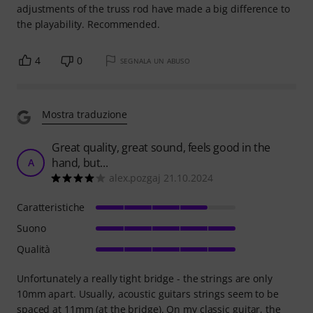
adjustments of the truss rod have made a big difference to
the playability. Recommended.
4
0
SEGNALA UN ABUSO
Mostra traduzione
Great quality, great sound, feels good in the
hand, but...
A
alex.pozgaj 21.10.2024
Caratteristiche
Suono
Qualità
Unfortunately a really tight bridge - the strings are only
10mm apart. Usually, acoustic guitars strings seem to be
spaced at 11mm (at the bridge). On my classic guitar, the