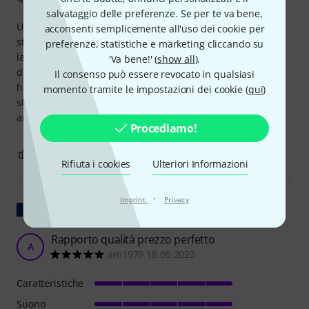
salvataggio delle preferenze. Se per te va bene,
Un'altra chitarra Yamaha di qualità eccezionale. Uno
acconsenti semplicemente all'uso dei cookie per
strumento davvero solido, con un suono fantastico, una
preferenze, statistiche e marketing cliccando su
lavorazione impeccabile, un manico sottile e una
'Va bene!' (
show all
).
dimensione comoda e maneggevole. Ho installato un
Il consenso può essere revocato in qualsiasi
humbucker Fishman Neo D nella buca per suonare per
momento tramite le impostazioni dei cookie (
qui
)
strada e sono rimasto stupito dal suono che esce dal mio
amplificatore Boss...
Procediamo!
2
0
SEGNALA UN ABUSO
Rifiuta i cookies
Ulteriori Informazioni
·
Imprint
Privacy
Mostra originale
Rapporto qualità prezzo perfetto
A
am1979 18.09.2023
Caratteristiche
Suono