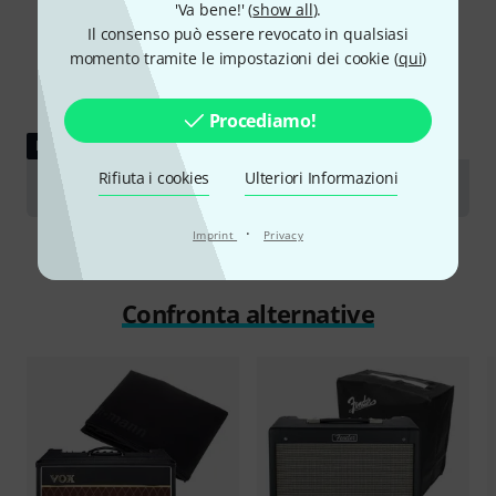
'Va bene!' (
show all
).
Il consenso può essere revocato in qualsiasi
momento tramite le impostazioni dei cookie (
qui
)
Procediamo!
RECENSIONE
Rifiuta i cookies
Ulteriori Informazioni
Vox AC15C1
·
Imprint
Privacy
Confronta alternative