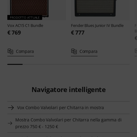
PRODOTTO ATTUALE
Vox
AC15 C1 Bundle
Fender
Blues Junior IV Bundle
F
B
€ 769
€ 777
Compara
Compara
Navigatore intelligente
Vox Combo Valvolari per Chitarra in mostra
Mostra Combo Valvolari per Chitarra nella gamma di
prezzo 750 € - 1250 €