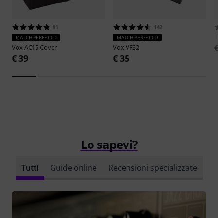
91
142
MATCH PERFETTO
MATCH PERFETTO
Vox
AC15 Cover
Vox
VFS2
€ 39
€ 35
Lo sapevi?
Tutti
Guide online
Recensioni specializzate