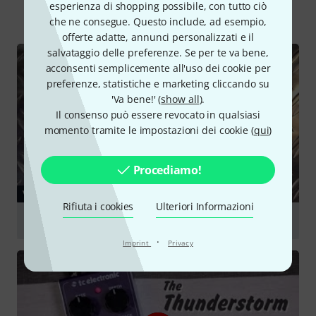
esperienza di shopping possibile, con tutto ciò
Tutti
videos
Guide online
che ne consegue. Questo include, ad esempio,
offerte adatte, annunci personalizzati e il
salvataggio delle preferenze. Se per te va bene,
acconsenti semplicemente all'uso dei cookie per
preferenze, statistiche e marketing cliccando su
'Va bene!' (
show all
).
Il consenso può essere revocato in qualsiasi
momento tramite le impostazioni dei cookie (
qui
)
Procediamo!
VIDEO
Rifiuta i cookies
Ulteriori Informazioni
tc electronic Thunderstorm Flanger
·
Imprint
Privacy
Suona