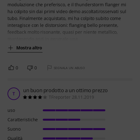
modulazione che preferisco, e il thunderstorm flanger mi
ha colpito sin dai primi video demo ascoltati/osservati sul
tubo. Finalmente acquistato, mi ha colpito subito come
interagisce con le distorsioni: flanging bello presente,
feedback molto risonante, quasi per niente metallico,
mantenendo anzi in generale una
Mostra altro
0
0
SEGNALA UN ABUSO
un buon prodotto a un ottimo prezzo
T
TFreporter 28.11.2019
uso
Caratteristiche
Suono
Qualità