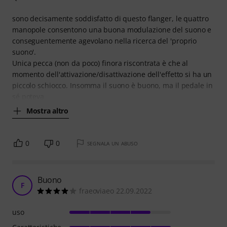
sono decisamente soddisfatto di questo flanger, le quattro
manopole consentono una buona modulazione del suono e
conseguentemente agevolano nella ricerca del 'proprio
suono'.
Unica pecca (non da poco) finora riscontrata è che al
momento dell'attivazione/disattivazione dell'effetto si ha un
piccolo schiocco. Insomma il suono è buono, ma il pedale in
sé poteva
Mostra altro
0
0
SEGNALA UN ABUSO
Buono
F
fraeoviaeo 22.09.2022
uso