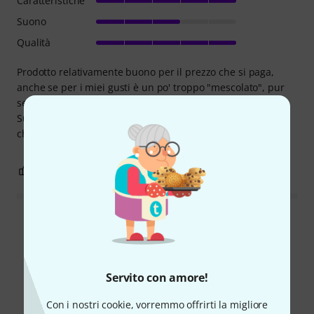
Caratteristiche
Suono
Qualità
Prodotto relativamente buono per il prezzo che si paga,
anche se per i miei gusti è un po' troppo "mescolato", pur
settando i knobs rendendo meno invasivo l'effetto.
Suonando arpeggi aperti rischi di non sentire bene le note
che suoni da quanto ondula il suono.
0
0
SEGNALA UN ABUSO
Leggi tutte le recensioni
Servito con amore!
Lo sapevi?
Con i nostri cookie, vorremmo offrirti la migliore