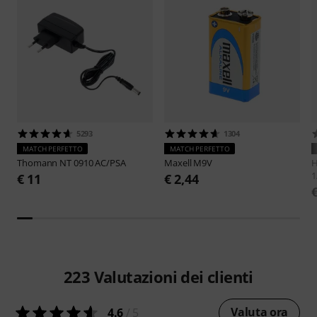
5293
1304
MATCH PERFETTO
MATCH PERFETTO
Thomann
NT 0910 AC/PSA
Maxell
M9V
H
1
€ 11
€ 2,44
223
Valutazioni dei clienti
Valuta ora
4.6
/ 5