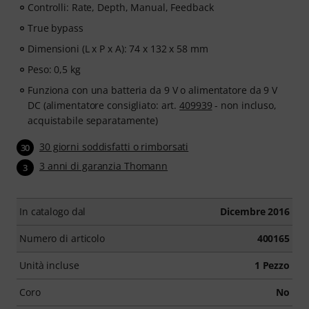
Controlli: Rate, Depth, Manual, Feedback
True bypass
Dimensioni (L x P x A): 74 x 132 x 58 mm
Peso: 0,5 kg
Funziona con una batteria da 9 V o alimentatore da 9 V
DC (alimentatore consigliato: art.
409939
- non incluso,
acquistabile separatamente)
30 giorni soddisfatti o rimborsati
30
3 anni di garanzia Thomann
3
In catalogo dal
Dicembre 2016
Numero di articolo
400165
Unità incluse
1 Pezzo
Coro
No