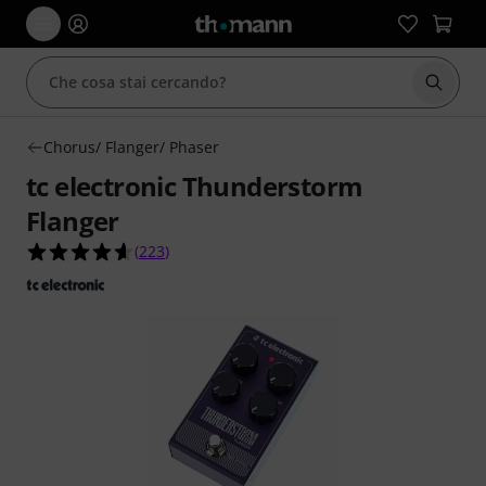
Avviare
Chorus/ Flanger/ Phaser
tc electronic Thunderstorm
Flanger
4.6 su 5 stelle su 223 valutazioni dei clienti
(
223
)