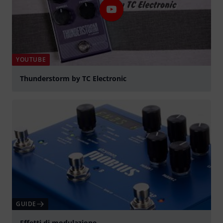
YOUTUBE
Thunderstorm by TC Electronic
Suona
GUIDE
Effetti di modulazione