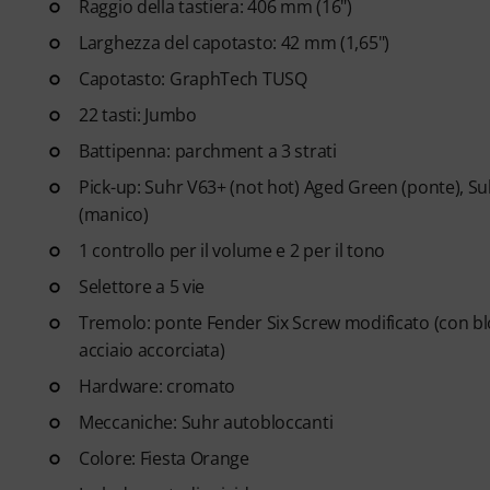
Raggio della tastiera: 406 mm (16")
Larghezza del capotasto: 42 mm (1,65")
Capotasto: GraphTech TUSQ
22 tasti: Jumbo
Battipenna: parchment a 3 strati
Pick-up: Suhr V63+ (not hot) Aged Green (ponte), 
(manico)
1 controllo per il volume e 2 per il tono
Selettore a 5 vie
Tremolo: ponte Fender Six Screw modificato (con blo
acciaio accorciata)
Hardware: cromato
Meccaniche: Suhr autobloccanti
Colore: Fiesta Orange