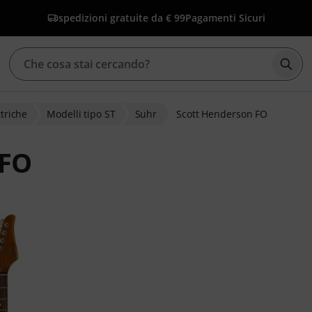
spedizioni gratuite da € 99
Pagamenti Sicuri
Avvia
ttriche
Modelli tipo ST
Suhr
Scott Henderson FO
 FO