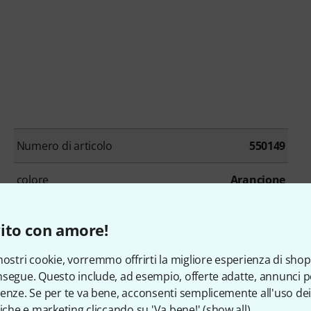
Numero di articolo
550149
colore
Arancione
Top
Nessuno
ito con amore!
Tastiera
Palissandro
nostri cookie, vorremmo offrirti la migliore esperienza di shop
segue. Questo include, ad esempio, offerte adatte, annunci per
Scalatura
648 mm
enze. Se per te va bene, acconsenti semplicemente all'uso dei
tiche e marketing cliccando su 'Va bene!' (
show all
).