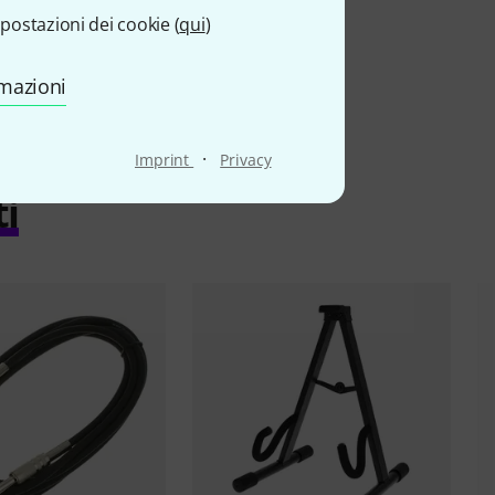
postazioni dei cookie (
qui
)
rmazioni
·
Imprint
Privacy
ti