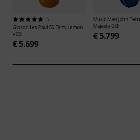
Music Man
John Petr
5
Majesty 6 BI
Gibson
Les Paul 59 Dirty Lemon
€ 5.799
VOS
€ 5.699