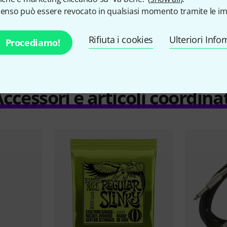
Tremolo
Vintage
senso può essere revocato in qualsiasi momento tramite le im
Incl. custodia rigida
Si
Rifiuta i cookies
Ulteriori Info
Procediamo!
ccessori e articoli coordina