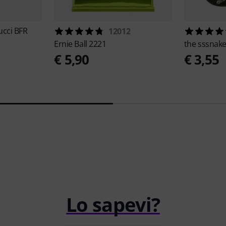
ucci BFR
12012
Ernie Ball
2221
the sssnak
€ 5,90
€ 3,55
Lo sapevi?