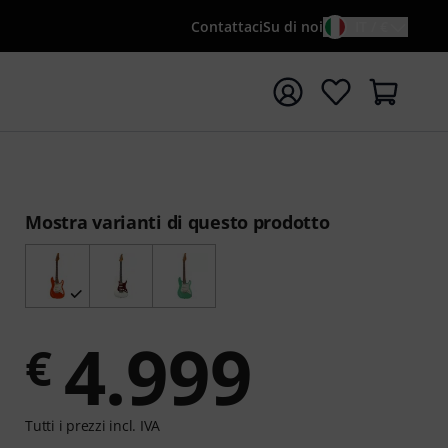
Contattaci
Su di noi
IT / €
re la ricerca con il termine di ricerca {searchTerm}
Mostra varianti di questo prodotto
4.999
€
Tutti i prezzi incl. IVA