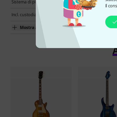
Sistema di pickups
SSS
Il con
Incl. custodia morbida
No
Mostra altro
A