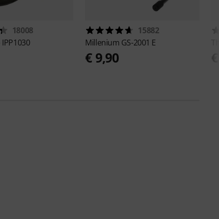
18008
15882
e
IPP1030
Millenium
GS-2001 E
T
€ 9,90
€