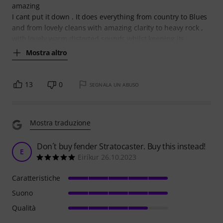
amazing
I cant put it down . It does everything from country to Blues
and from lovely cleans with amazing clarity to heavy rock ,
with lovely warm distorted sounds whilst keeping its
Mostra altro
13
0
SEGNALA UN ABUSO
Mostra traduzione
Don´t buy fender Stratocaster. Buy this instead!
E
Eiríkur 26.10.2023
Caratteristiche
Suono
Qualità