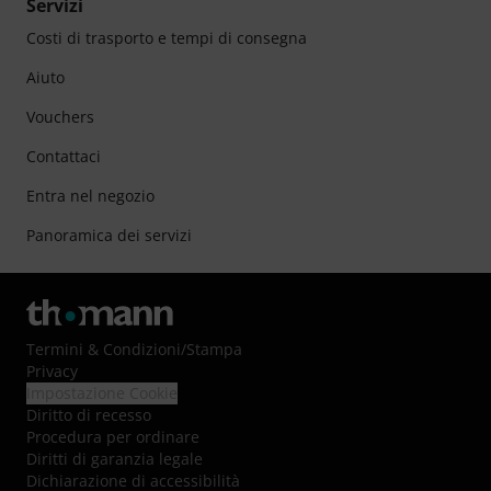
Servizi
Costi di trasporto e tempi di consegna
Aiuto
Vouchers
Contattaci
Entra nel negozio
Panoramica dei servizi
Termini & Condizioni
/
Stampa
Privacy
Impostazione Cookie
Diritto di recesso
Procedura per ordinare
Diritti di garanzia legale
Dichiarazione di accessibilità