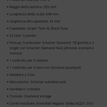
avanzati, da pop, rock e blues fino al metal e molto
Raggio della tastiera: 355 mm
altro ancora. Con un supporto individuale via chat,
spartiti da stampare e videoplayer intelligente con
Lunghezza della scala: 648 mm
funzioni di esercizio, riproduzione rallentata e tante
Larghezza del capotasto: 42 mm
altre funzionalità.
Capotasto: Graph Tech XL Black Tusq
22 tasti: X-Jumbo
Pick-up: humbucker Schecter Diamond '78 (ponte) e 2
single coil Schecter Diamond Nick Johnston (centale e
manico)
1 controllo per il volume
1 controllo per il tono con funzione push/pull
Selettore a 5 vie
Meccaniche: Schecter autobloccanti
Hardware: cromato
Tremolo: Diamond Vintage
Corde installate: Ernie Ball Regular Slinky #2221 .010 -