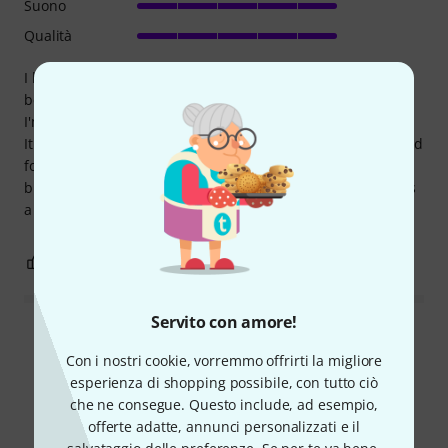
Suono
Qualità
I bought this guitar over a year ago. At the time, I was in
between Charvel Pro Mod DK 24 models and this one, and
I'm happy with my choice.
It enables me to play very mellow jazz lines, as well as shred
focused metal guitar. Great build quality. Would happily
buy again if something happens to this one. Atomic Frost is
a gorgeous color too. :)
3
0
SEGNALA UN ABUSO
Servito con amore!
Leggi tutte le recensioni
Con i nostri cookie, vorremmo offrirti la migliore
esperienza di shopping possibile, con tutto ciò
che ne consegue. Questo include, ad esempio,
Lo sapevi?
offerte adatte, annunci personalizzati e il