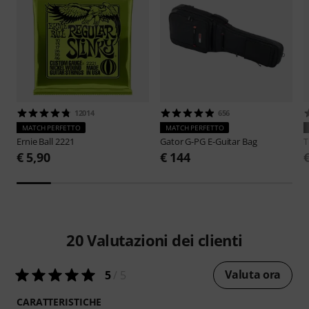
12014
656
MATCH PERFETTO
MATCH PERFETTO
Ernie Ball
2221
Gator
G-PG E-Guitar Bag
€ 5,90
€ 144
20
Valutazioni dei clienti
Valuta ora
5
/ 5
CARATTERISTICHE