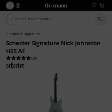
Avviare
chitarre signature
Schecter Signature Nick Johnston
HSS AF
5.0 su 5 stelle su 20 valutazioni dei clienti
(
20
)