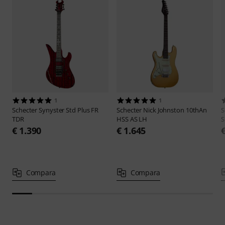
1
1
Schecter
Synyster Std Plus FR
Schecter
Nick Johnston 10thAn
S
TDR
HSS AS LH
S
€ 1.390
€ 1.645
Compara
Compara