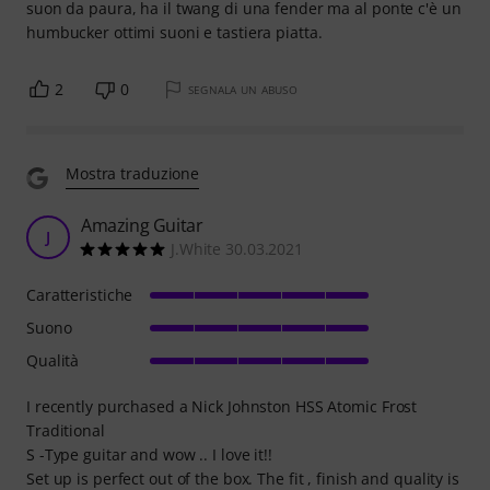
suon da paura, ha il twang di una fender ma al ponte c'è un
humbucker ottimi suoni e tastiera piatta.
2
0
SEGNALA UN ABUSO
Mostra traduzione
Amazing Guitar
J
J.White 30.03.2021
Caratteristiche
Suono
Qualità
I recently purchased a Nick Johnston HSS Atomic Frost
Traditional
S -Type guitar and wow .. I love it!!
Set up is perfect out of the box. The fit , finish and quality is