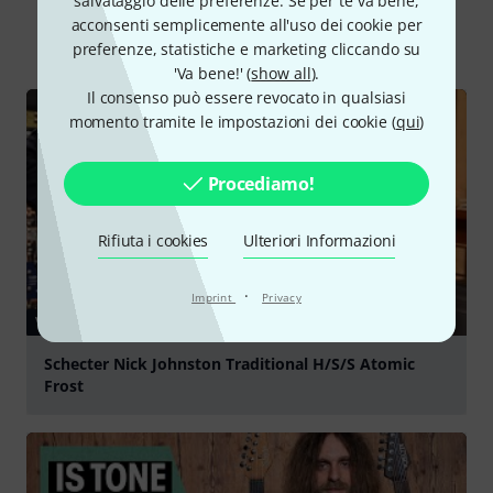
salvataggio delle preferenze. Se per te va bene,
acconsenti semplicemente all'uso dei cookie per
Tutti
videos
Guide online
preferenze, statistiche e marketing cliccando su
'Va bene!' (
show all
).
Il consenso può essere revocato in qualsiasi
momento tramite le impostazioni dei cookie (
qui
)
Procediamo!
Rifiuta i cookies
Ulteriori Informazioni
·
Imprint
Privacy
VIDEO
Schecter Nick Johnston Traditional H/S/S Atomic
Frost
Suona