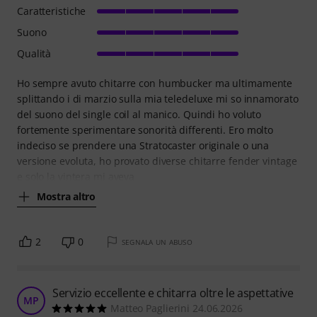
Caratteristiche
Suono
Qualità
Ho sempre avuto chitarre con humbucker ma ultimamente
splittando i di marzio sulla mia teledeluxe mi so innamorato
del suono del single coil al manico. Quindi ho voluto
fortemente sperimentare sonorità differenti. Ero molto
indeciso se prendere una Stratocaster originale o una
versione evoluta, ho provato diverse chitarre fender vintage
e solo la vintera mi aveva
Mostra altro
2
0
SEGNALA UN ABUSO
Servizio eccellente e chitarra oltre le aspettative
MP
Matteo Paglierini 24.06.2026