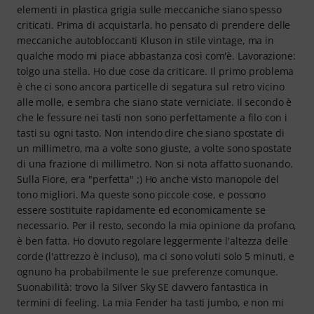
elementi in plastica grigia sulle meccaniche siano spesso
criticati. Prima di acquistarla, ho pensato di prendere delle
meccaniche autobloccanti Kluson in stile vintage, ma in
qualche modo mi piace abbastanza così com'è. Lavorazione:
tolgo una stella. Ho due cose da criticare. Il primo problema
è che ci sono ancora particelle di segatura sul retro vicino
alle molle, e sembra che siano state verniciate. Il secondo è
che le fessure nei tasti non sono perfettamente a filo con i
tasti su ogni tasto. Non intendo dire che siano spostate di
un millimetro, ma a volte sono giuste, a volte sono spostate
di una frazione di millimetro. Non si nota affatto suonando.
Sulla Fiore, era "perfetta" ;) Ho anche visto manopole del
tono migliori. Ma queste sono piccole cose, e possono
essere sostituite rapidamente ed economicamente se
necessario. Per il resto, secondo la mia opinione da profano,
è ben fatta. Ho dovuto regolare leggermente l'altezza delle
corde (l'attrezzo è incluso), ma ci sono voluti solo 5 minuti, e
ognuno ha probabilmente le sue preferenze comunque.
Suonabilità: trovo la Silver Sky SE davvero fantastica in
termini di feeling. La mia Fender ha tasti jumbo, e non mi