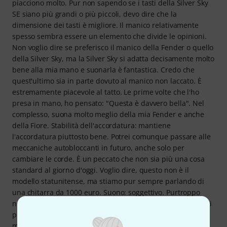
piacciono molto. Pur non sapendo se i tasti della Silver Sky
SE siano più grandi o più piccoli, devo dire che la
dimensione dei tasti è migliore. Il manico relativamente
spesso sembra essere un elemento che divide le opinioni.
Non voglio dire se preferisco il manico della Fender o quello
della Silver Sky, ma la Silver Sky si adatta decisamente molto
bene alla mia mano e suonarla è fantastica. Credo che
quest'ultimo sia in parte dovuto al manico non laccato. È
estremamente piacevole al tatto. Le prime volte che l'ho
presa in mano, ho pensato: "Questa è davvero bella". Nel
complesso, suona molto meglio della mia Fender e anche
della Fiore. Stabilità dell'accordatura: mantiene
l'accordatura piuttosto bene. Potrei comunque passare alle
meccaniche autobloccanti in futuro, anche solo per
cambiare le corde. È un peccato che non sia più una cosa
standard al giorno d'oggi. Voglio dire, questo non è il
modello statunitense, ma stiamo pur sempre parlando di
una chitarra da 1000 euro. Suono: soggettivo. Purtroppo
non sono molto bravo a descrivere i suoni delle chitarre. Mi
piace molto. Mi piace anche il fatto che suoni diverso dalla
mia Strat. In un certo senso più caldo, più concentrato sui