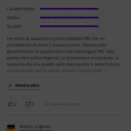
Caratteristiche
Suono
Qualità
Ho scelto di acquistare questo modello PRS che mi
permettesse di avere il classico suono "Stratocaster"
garantendomi la qualità che contraddistingue PRS. Non
potevo fare scelta migliore! Lo strumento è eccezionale, si
suona da dio e la qualità delle meccaniche e delle finiture
mi ha lasciato senza parole, davvero impeccabile...
Il supporto del servizio clienti è
Mostra altro
2
0
SEGNALA UN ABUSO
Mostra originale