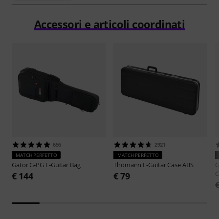
Accessori e articoli coordinati
656
2921
MATCH PERFETTO
MATCH PERFETTO
Gator
G-PG E-Guitar Bag
Thomann
E-Guitar Case ABS
G
C
€ 144
€ 79