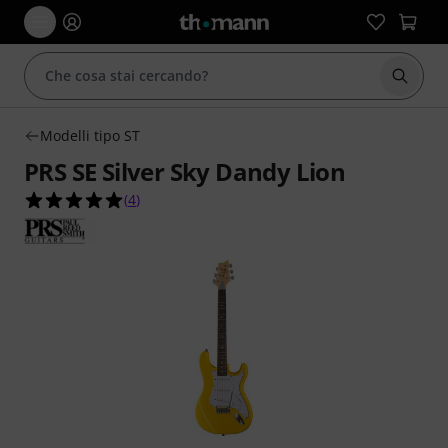
Avviare
Modelli tipo ST
PRS SE Silver Sky Dandy Lion
5.0 su 5 stelle su 4 valutazioni dei clienti
(
4
)