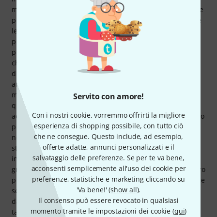
medi (?), meno di quel classico "scatto" della Strat. Potrebbe
piacerti, o forse no. Personalmente, mi piacciono entrambe
le cose. Cos'altro c'è da dire? - Il braccio del tremolo è
progettato specificamente per le chitarre John Mayer,
principalmente in una direzione (almeno questo è quello
che dice il manuale). Penso che potresti regolarlo
diversamente se volessi e sapessi come fare. Il braccio è
anche relativamente rigido; potrei dover rimuovere una
molla. - La custodia inclusa non è di qualità elevata come
Servito con amore!
quelle delle chitarre americane, ma è perfettamente
Con i nostri cookie, vorremmo offrirti la migliore
adeguata. In sintesi, direi che la suonabilità e l'estetica sono
esperienza di shopping possibile, con tutto ciò
probabilmente le cose più importanti per me. Quest'ultima
che ne consegue. Questo include, ad esempio,
non influisce sul suono, ma ti fa prendere in mano lo
offerte adatte, annunci personalizzati e il
strumento più spesso e con più entusiasmo. Il suono è
salvataggio delle preferenze. Se per te va bene,
importante, ovviamente, ma personalmente preferirei di
acconsenti semplicemente all'uso dei cookie per
gran lunga sentire Jeff Beck suonare una Squier da 150 euro
preferenze, statistiche e marketing cliccando su
piuttosto che me su una Strat da 5000 euro. Mia moglie dice
'Va bene!' (
show all
).
sempre che non sente la differenza e rimane sconcertata
Il consenso può essere revocato in qualsiasi
dai miei acquisti. In ogni caso, l'aspetto e la sensazione al
momento tramite le impostazioni dei cookie (
qui
)
tatto sono perfetti per me.