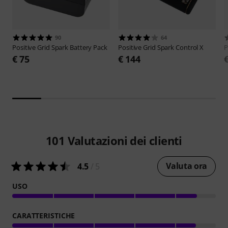
90
64
Positive Grid
Spark Battery Pack
Positive Grid
Spark Control X
P
€ 75
€ 144
101
Valutazioni dei clienti
Valuta ora
4.5
/ 5
USO
CARATTERISTICHE