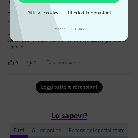
uso
Caratteristiche
Rifiuta i cookies
Ulteriori Informazioni
Qualità
·
Imprint
Privacy
Unico dubbio sulle reali performance della batteria
comunque funziona bene e non sembra esserci perdita di
segnale
0
0
SEGNALA UN ABUSO
Leggi tutte le recensioni
Lo sapevi?
Tutti
Guide online
Recensioni specializzate