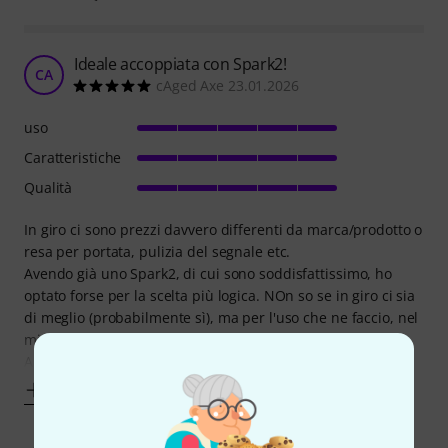
Ideale accoppiata con Spark2!
CA
cAged Axe 23.01.2026
uso
Caratteristiche
Qualità
In giro ci sono prezzi davvero differenti da marca/prodotto o
resa per portata, pulizia del segnale etc.
Avendo già uno Spark2, di cui sono soddisfattissimo, ho
optato forse per la scelta più logica. NOn so se in giro ci sia
di meglio (probabilmente sì), ma per l'uso che ne faccio, nel
mio piccolo studio/ufficio di casa, fanno il loro dovere.
Anche la batteria non
Mostra altro