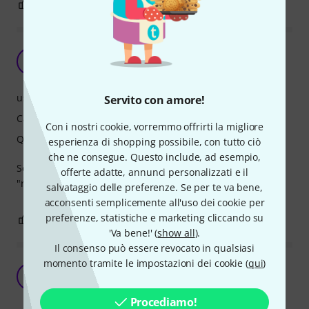
0
0
SEGNALA UN ABUSO
Ricevuto crepato
O0
Orione 07 05.10.2024
uso
Servito con amore!
Caratteristiche
Con i nostri cookie, vorremmo offrirti la migliore
Qualità
esperienza di shopping possibile, con tutto ciò
che ne consegue. Questo include, ad esempio,
Se ci fosserio controlli di qualita' non spedireste prodotti
offerte adatte, annunci personalizzati e il
"rotti"
salvataggio delle preferenze. Se per te va bene,
acconsenti semplicemente all'uso dei cookie per
preferenze, statistiche e marketing cliccando su
3
0
SEGNALA UN ABUSO
'Va bene!' (
show all
).
Il consenso può essere revocato in qualsiasi
momento tramite le impostazioni dei cookie (
qui
)
Ottimo sistema wireless
F
francemosca80@gmail.com 06.02.2026
Procediamo!