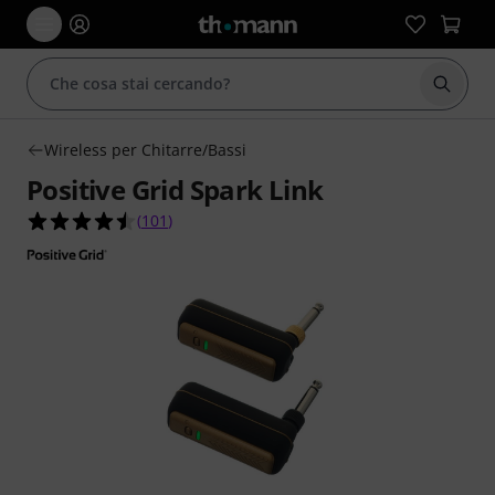
Avviare
Wireless per Chitarre/Bassi
Positive Grid Spark Link
4.5 su 5 stelle su 101 valutazioni dei clienti
(
101
)