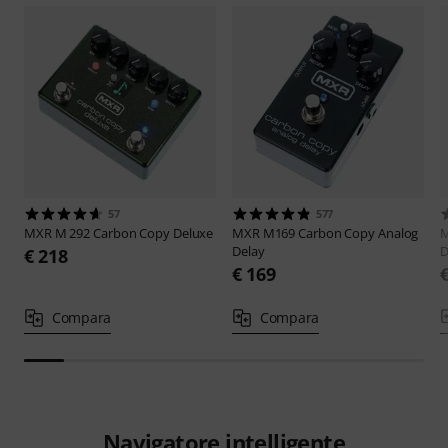
57
577
MXR
M 292 Carbon Copy Deluxe
MXR
M169 Carbon Copy Analog
Delay
D
€ 218
€ 169
Compara
Compara
Navigatore intelligente