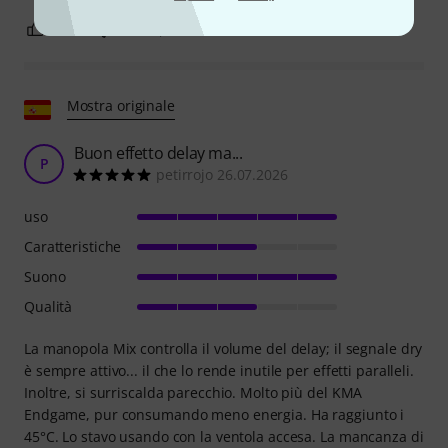
17
0
SEGNALA UN ABUSO
Mostra originale
Buon effetto delay ma...
P
petirrojo 26.07.2026
uso
Caratteristiche
Suono
Qualità
La manopola Mix controlla il volume del delay; il segnale dry
è sempre attivo... il che lo rende inutile per effetti paralleli.
Inoltre, si surriscalda parecchio. Molto più del KMA
Endgame, pur consumando meno energia. Ha raggiunto i
45°C. Lo stavo usando con la ventola accesa. La mancanza di