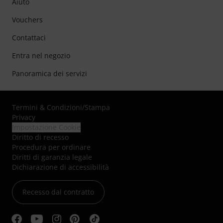
Aiuto
Vouchers
Contattaci
Entra nel negozio
Panoramica dei servizi
Termini & Condizioni
/
Stampa
Privacy
Impostazione Cookie
Diritto di recesso
Procedura per ordinare
Diritti di garanzia legale
Dichiarazione di accessibilità
Recesso dal contratto