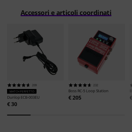
Accessori e articoli coordinati
209
232
Boss
RC-5 Loop Station
B
MATCH PERFETTO
€ 205
Dunlop
ECB-003EU
€ 30