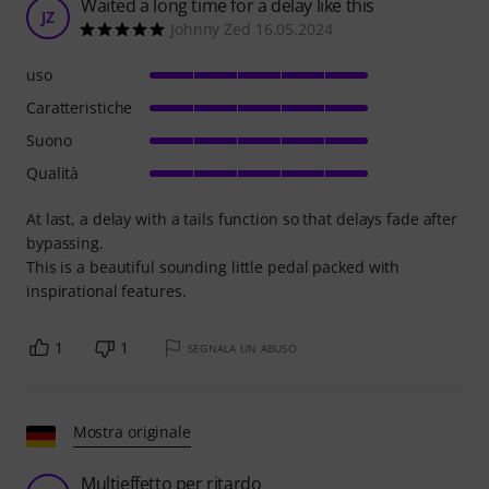
Waited a long time for a delay like this
JZ
Johnny Zed 16.05.2024
uso
Caratteristiche
Suono
Qualità
At last, a delay with a tails function so that delays fade after
bypassing.
This is a beautiful sounding little pedal packed with
inspirational features.
1
1
SEGNALA UN ABUSO
Mostra originale
Multieffetto per ritardo