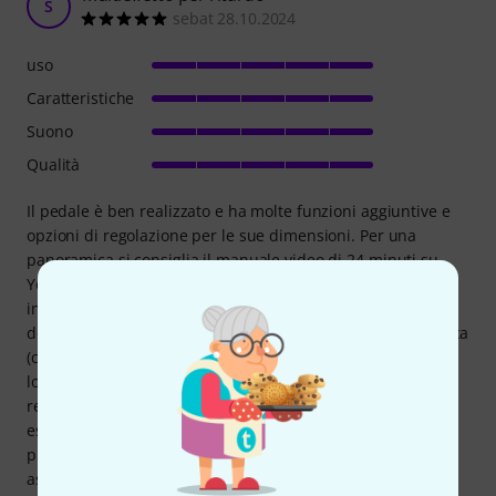
S
sebat 28.10.2024
uso
Caratteristiche
Suono
Qualità
Il pedale è ben realizzato e ha molte funzioni aggiuntive e
opzioni di regolazione per le sue dimensioni. Per una
panoramica si consiglia il manuale video di 24 minuti su
YouTube. Hai due ritardi regolabili ritmicamente in modo
indipendente con tap tempo. Il suono ritardato può essere
dotato di un chorus (controllo MOD) o di un'ottava polifonica
(controllo VOICE, -1, +1, +2 ottave). C'è anche un
lowcut/highcut per i ritardi e un riverbero, entrambi
regolabili tramite funzioni aggiuntive. Anche il chorus può
essere ulteriormente controllato (è possibile impostare la
profondità di modulazione e poi il controller MOD si
assumerà la velocità della modulazione). Gli effetti si