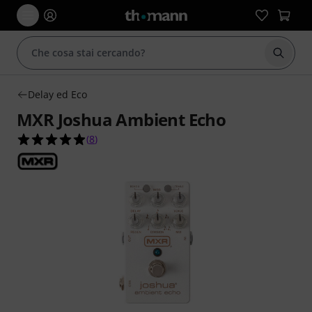
Avviare
Delay ed Eco
MXR Joshua Ambient Echo
4.9 su 5 stelle su 8 valutazioni dei clienti
(
8
)