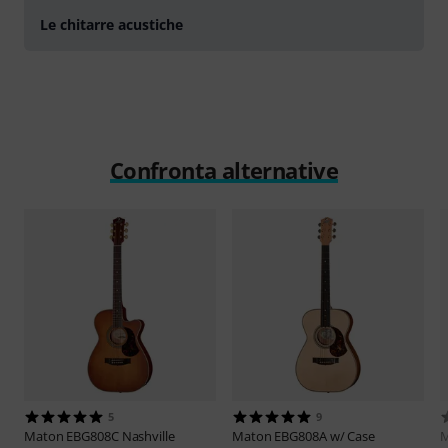
Le chitarre acustiche
Confronta alternative
5
9
Maton
EBG808C Nashville
Maton
EBG808A w/ Case