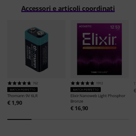
Accessori e articoli coordinati
762
1912
T
MATCH PERFETTO
MATCH PERFETTO
Thomann
9V 6LR
Elixir
Nanoweb Light Phosphor
Bronze
€ 1,90
€ 16,90