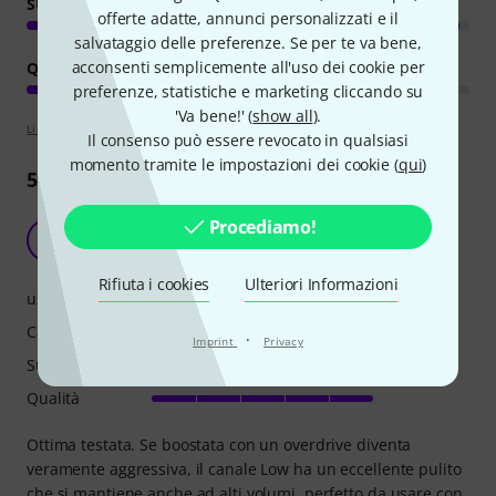
SUONO
offerte adatte, annunci personalizzati e il
salvataggio delle preferenze. Se per te va bene,
acconsenti semplicemente all'uso dei cookie per
QUALITÀ
preferenze, statistiche e marketing cliccando su
'Va bene!' (
show all
).
Linee guida per la valutazione
Il consenso può essere revocato in qualsiasi
momento tramite le impostazioni dei cookie (
qui
)
50
Recensioni
Procediamo!
Eccellente
A
Albyrock 27.11.2021
Rifiuta i cookies
Ulteriori Informazioni
uso
Caratteristiche
·
Imprint
Privacy
Suono
Qualità
Ottima testata. Se boostata con un overdrive diventa
veramente aggressiva, il canale Low ha un eccellente pulito
che si mantiene anche ad alti volumi, perfetto da usare con