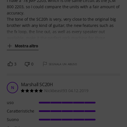
I have a '78 JMP 2203, which is the same circuit as the JCM
800 2203, so I could compare the units with a fair amount of
accuracy.
The tone of the SC20h is very, very close to the original big
brother with any kind of guitar; the new features such as
the fx loop, the line out, as well as every speaker out
available, make it the perfect rock machine for those
Mostra altro
3
0
SEGNALA UN ABUSO
Marshall SC20H
N
Nickbeast93 04.12.2019
uso
Caratteristiche
Suono