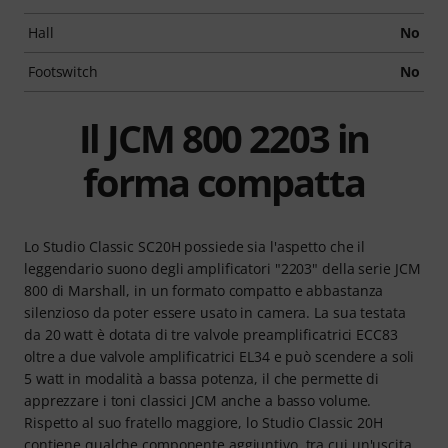
Hall
No
Footswitch
No
Il JCM 800 2203 in
forma compatta
Lo Studio Classic SC20H possiede sia l'aspetto che il
leggendario suono degli amplificatori "2203" della serie JCM
800 di Marshall, in un formato compatto e abbastanza
silenzioso da poter essere usato in camera. La sua testata
da 20 watt è dotata di tre valvole preamplificatrici ECC83
oltre a due valvole amplificatrici EL34 e può scendere a soli
5 watt in modalità a bassa potenza, il che permette di
apprezzare i toni classici JCM anche a basso volume.
Rispetto al suo fratello maggiore, lo Studio Classic 20H
contiene qualche componente aggiuntivo, tra cui un'uscita