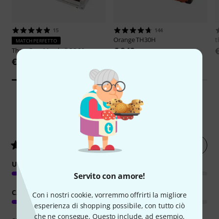
15
144
Orange
TH30H
t
MATCH PERFETTO
€ 849
Thon
Case Marshall SC 20
€ 199
82
Valutazioni dei clienti
Valuta ora
4.8
/ 5
USO
Servito con amore!
CARATTERISTICHE
Con i nostri cookie, vorremmo offrirti la migliore
esperienza di shopping possibile, con tutto ciò
che ne consegue. Questo include, ad esempio,