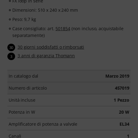
FX loop in serie
Dimensioni: 510 x 240 x 240 mm
Peso: 9,7 kg
Case consigliato: art.
501854
(non incluso, acquistabile
separatamente)
30 giorni soddisfatti o rimborsati
30
3 anni di garanzia Thomann
3
In catalogo dal
Marzo 2019
Numero di articolo
457019
Unità incluse
1 Pezzo
Potenza in W
20 W
Amplificatore di potenza a valvole
EL34
Canali
1