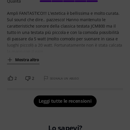
Qualità
Ampli FANTASTICO!!! L'estetica è bellissima e molto curata.
Sul sound che dire.. pazzesco! Hanno mantenuto le
caratteristiche sonore della classica testata JCM800 ma il
tutto in una testata più piccola e con la comoda possibilità
di passare da 5 watt (molto comodo per suonare in casa e
luoghi piccoli) a 20 watt. Fortunatamente non è stata calcata
la mano con il gain
Mostra altro
2
2
SEGNALA UN ABUSO
Leggi tutte le recensioni
Lo sapevi?