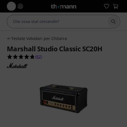
Avviare
Testate Valvolari per Chitarra
Marshall Studio Classic SC20H
4.8 su 5 stelle su 82 valutazioni dei clienti
(
82
)