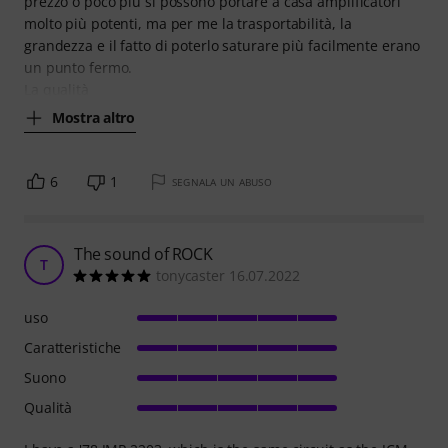
prezzo o poco più si possono portare a casa amplificatori
molto più potenti, ma per me la trasportabilità, la
grandezza e il fatto di poterlo saturare più facilmente erano
un punto fermo.
La qualità
Mostra altro
6
1
SEGNALA UN ABUSO
The sound of ROCK
T
tonycaster 16.07.2022
uso
Caratteristiche
Suono
Qualità