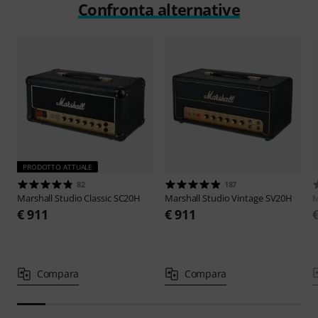
Confronta alternative
PRODOTTO ATTUALE
82
187
Marshall
Studio Classic SC20H
Marshall
Studio Vintage SV20H
M
€ 911
€ 911
Compara
Compara