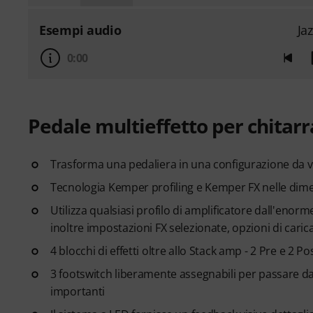
Esempi audio
Ja
0:00
Pedale multieffetto per chitarr
Trasforma una pedaliera in una configurazione da vi
Tecnologia Kemper profiling e Kemper FX nelle dim
Utilizza qualsiasi profilo di amplificatore dall'enorme 
inoltre impostazioni FX selezionate, opzioni di ca
4 blocchi di effetti oltre allo Stack amp - 2 Pre e 2 P
3 footswitch liberamente assegnabili per passare da R
importanti