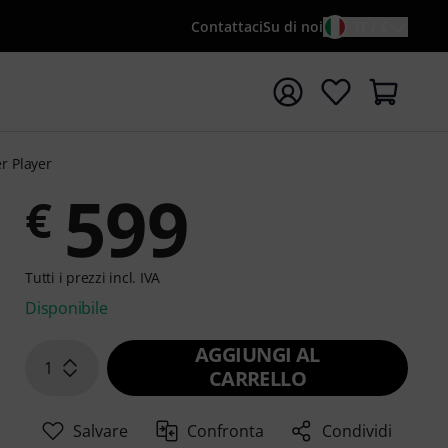
Contattaci
Su di noi
IT / €
re la ricerca con il termine di ricerca {searchTerm}
er Player
599
€
Tutti i prezzi incl. IVA
Disponibile
AGGIUNGI AL
1
CARRELLO
Salvare
Confronta
Condividi