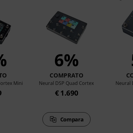
%
6%
TO
COMPRATO
C
ortex Mini
Neural DSP Quad Cortex
Neural 
9
€ 1.690
Compara