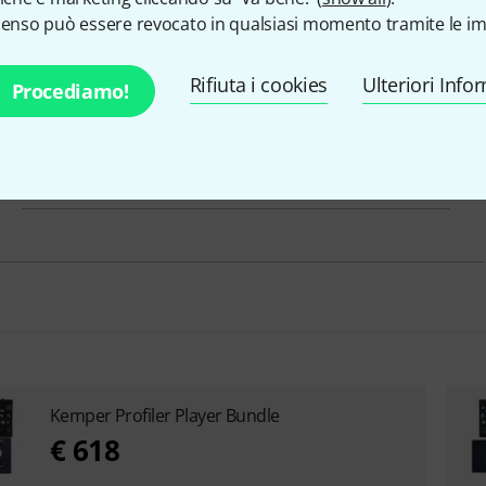
Connettore/i MIDI
Si
senso può essere revocato in qualsiasi momento tramite le im
Connessioni per Pedali o Switches
Si
Rifiuta i cookies
Ulteriori Info
Procediamo!
Accordatore integrato
Si
Drum-Computer
No
Kemper Profiler Player Bundle
€ 618