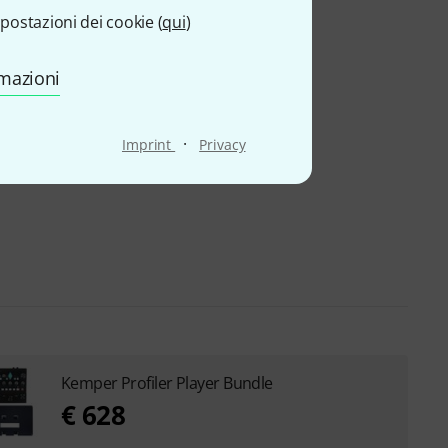
postazioni dei cookie (
qui
)
rmazioni
·
Imprint
Privacy
Kemper Profiler Player Bundle
€ 628