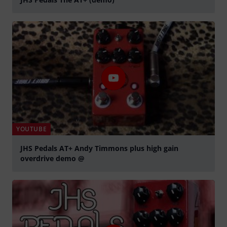
Suona
YOUTUBE
JHS Pedals AT+ Andy Timmons plus high gain
overdrive demo @
Suona