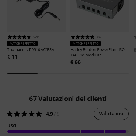
5291
366
C
MATCH PERFETTO
MATCH PERFETTO
Thomann
NT 0910 AC/PSA
Harley Benton
PowerPlant ISO-
1AC Pro Modular
€ 11
€ 66
67
Valutazioni dei clienti
Valuta ora
4.9
/ 5
USO