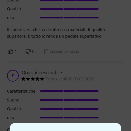
Qualità
uso
Il suono versatile, costruito con materiali di qualità
superiore, il tutto lo rende un pedale superlativo.
1
0
SEGNALA UN ABUSO
Quasi indescrivibile
F
FrancescoR99 09.05.2020
Caratteristiche
Suono
Qualità
uso
C'è ben poco da dire su questo pedale: è semplicemente