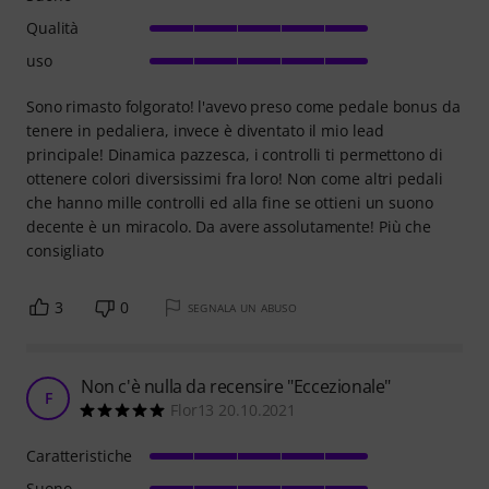
Qualità
uso
Sono rimasto folgorato! l'avevo preso come pedale bonus da
tenere in pedaliera, invece è diventato il mio lead
principale! Dinamica pazzesca, i controlli ti permettono di
ottenere colori diversissimi fra loro! Non come altri pedali
che hanno mille controlli ed alla fine se ottieni un suono
decente è un miracolo. Da avere assolutamente! Più che
consigliato
3
0
SEGNALA UN ABUSO
Non c'è nulla da recensire "Eccezionale"
F
Flor13 20.10.2021
Caratteristiche
Suono