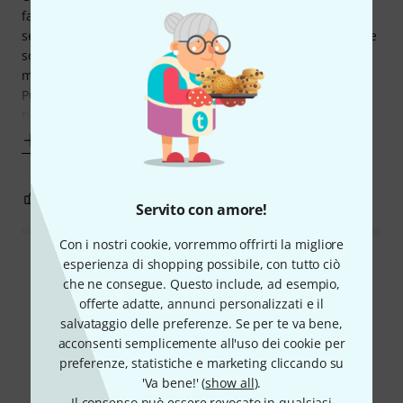
fantastico, suona benissimo praticamente a qualsiasi
setting e convive alla perfezione con gli altri pedali (anche e
soprattutto con un qualsiasi eventuale overdrive lo-gain
messo subito prima in catena).
Può essere utilizzato sia come overdrive (neanche
necessariamente hi-gain) che come distorsore, e in
Mostra altro
1
0
SEGNALA UN ABUSO
Servito con amore!
Con i nostri cookie, vorremmo offrirti la migliore
esperienza di shopping possibile, con tutto ciò
Leggi tutte le recensioni
che ne consegue. Questo include, ad esempio,
offerte adatte, annunci personalizzati e il
salvataggio delle preferenze. Se per te va bene,
acconsenti semplicemente all'uso dei cookie per
Lo sapevi?
preferenze, statistiche e marketing cliccando su
'Va bene!' (
show all
).
Tutti
videos
Guide online
Il consenso può essere revocato in qualsiasi