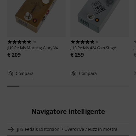
94
8
JHS Pedals
Morning Glory V4
JHS Pedals
424 Gain Stage
J
€ 209
€ 259
Compara
Compara
Navigatore intelligente
JHS Pedals Distorsioni / Overdrive / Fuzz in mostra