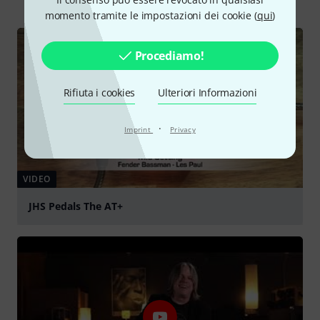
momento tramite le impostazioni dei cookie (
qui
)
Procediamo!
Rifiuta i cookies
Ulteriori Informazioni
·
Imprint
Privacy
VIDEO
JHS Pedals The AT+
Suona