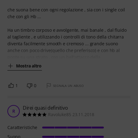
che suona bene con ogni regolazione , sia con i single coil
che con gli Hb ...
Ha un timbro corposo e avvolgente, mai banale , dal fluido
al tagliente , e utilizzando i controlli di tono della chitarra
diventa facilmente smooth e cremoso ... grande suono
anche con poco drive(quello che preferisco) e con hb al
ponte su una strato , con un bell'attacco della
Mostra altro
1
0
SEGNALA UN ABUSO
Direi quasi definitivo
R
Ravoluke85 23.11.2018
Caratteristiche
Suono