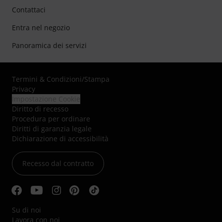
Contattaci
Entra nel negozio
Panoramica dei servizi
Termini & Condizioni
/
Stampa
Privacy
Impostazione Cookie
Diritto di recesso
Procedura per ordinare
Diritti di garanzia legale
Dichiarazione di accessibilità
Recesso dal contratto
Su di noi
Lavora con noi