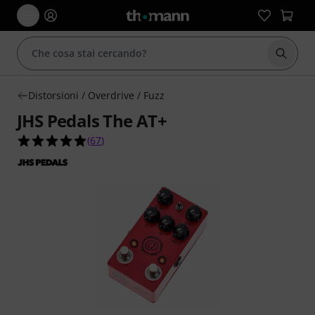
Avviare
Distorsioni / Overdrive / Fuzz
JHS Pedals The AT+
4.9 su 5 stelle su 67 valutazioni dei clienti
(
67
)