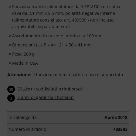
Funziona tramite alimentatore da 9-18 V DC con spina
cava da 2,1 mm x 5,5 mm, polarità negativa interna
(alimentatore consigliato: art.
409939
- non incluso,
acquistabile separatamente)
Assorbimento di corrente inferiore a 100 mA
Dimensioni (L x P x A): 121 x 56 x 41 mm
Peso: 260 g
Made in USA
Attenzione:
il funzionamento a batteria non è supportato
30 giorni soddisfatti o rimborsati
30
3 anni di garanzia Thomann
3
In catalogo dal
Aprile 2018
Numero di articolo
433583