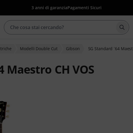
3 anni di garanzia
Pagamenti Sicuri
Avvia
ttriche
Modelli Double Cut
Gibson
SG Standard ´64 Maes
64 Maestro CH VOS
lienti