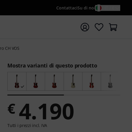
Contattaci
Su di noi
IT / €
re la ricerca con il termine di ricerca {searchTerm}
tro CH VOS
Mostra varianti di questo prodotto
4.190
€
Tutti i prezzi incl. IVA