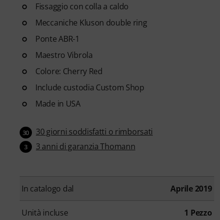
Fissaggio con colla a caldo
Meccaniche Kluson double ring
Ponte ABR-1
Maestro Vibrola
Colore: Cherry Red
Include custodia Custom Shop
Made in USA
30 giorni soddisfatti o rimborsati
30
3 anni di garanzia Thomann
3
In catalogo dal
Aprile 2019
Unità incluse
1 Pezzo