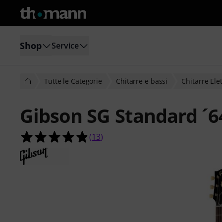
Shop
Service
Tutte le Categorie
Chitarre e bassi
Chitarre Ele
Gibson SG Standard ´
4.8 su 5 stelle su 13 valutazioni dei c
(
13
)