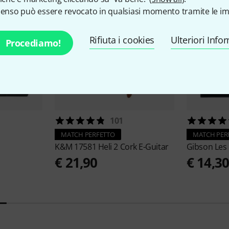
senso può essere revocato in qualsiasi momento tramite le im
Rifiuta i cookies
Ulteriori Info
Procediamo!
101
MATCH PERFETTO
MATCH PER
K&M
17581 Heli 2 Cork E-Guitar
Gibson
Les
€ 21,90
€ 14,3