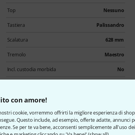
Top
Nessuno
Tastiera
Palissandro
Scalatura
628 mm
Tremolo
Maestro
Incl. custodia morbida
No
ito con amore!
ccessori e articoli coordina
nostri cookie, vorremmo offrirti la migliore esperienza di shop
segue. Questo include, ad esempio, offerte adatte, annunci per
enze. Se per te va bene, acconsenti semplicemente all'uso dei
tiche e marketing cliccando su 'Va bene!' (
show all
).