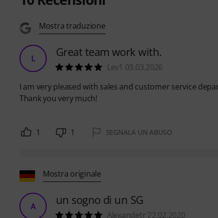
Mostra traduzione
Great team work with.
L
Lev1 03.03.2026
I am very pleased with sales and customer service depa
Thank you very much!
1
1
SEGNALA UN ABUSO
Mostra originale
un sogno di un SG
A
Alexandetr 22.02.2020