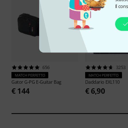
Il con
656
3253
MATCH PERFETTO
MATCH PERFETTO
Gator
G-PG E-Guitar Bag
Daddario
EXL110
€ 144
€ 6,90