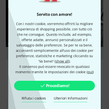
Servito con amore!
Con i nostri cookie, vorremmo offrirti la migliore
esperienza di shopping possibile, con tutto ciò
che ne consegue. Questo include, ad esempio,
offerte adatte, annunci personalizzati e il
GUIDE
salvataggio delle preferenze. Se per te va bene,
acconsenti semplicemente all'uso dei cookie per
Il mondo delle corde
preferenze, statistiche e marketing cliccando su
'Va bene!' (
show all
).
Il consenso può essere revocato in qualsiasi
momento tramite le impostazioni dei cookie (
qui
)
Procediamo!
Confronta alternative
Rifiuta i cookies
Ulteriori Informazioni