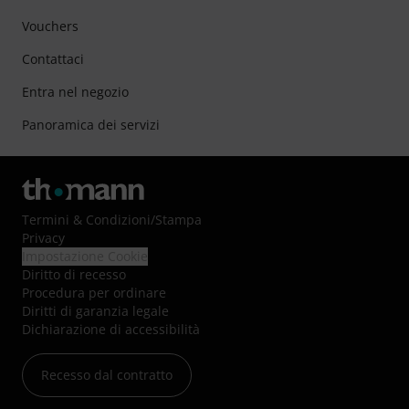
Vouchers
Contattaci
Entra nel negozio
Panoramica dei servizi
Termini & Condizioni
/
Stampa
Privacy
Impostazione Cookie
Diritto di recesso
Procedura per ordinare
Diritti di garanzia legale
Dichiarazione di accessibilità
Recesso dal contratto