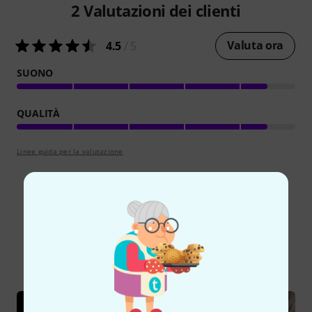
2
Valutazioni dei clienti
Valuta ora
4.5
/ 5
SUONO
QUALITÀ
Linee guida per la valutazione
Lo sapevi?
Tutti
Guide online