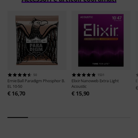
50
1531
Ernie Ball
Paradigm Phosphor B.
Elixir
Nanoweb Extra Light
E
EL 10-50
Acoustic
€ 16,70
€ 15,90