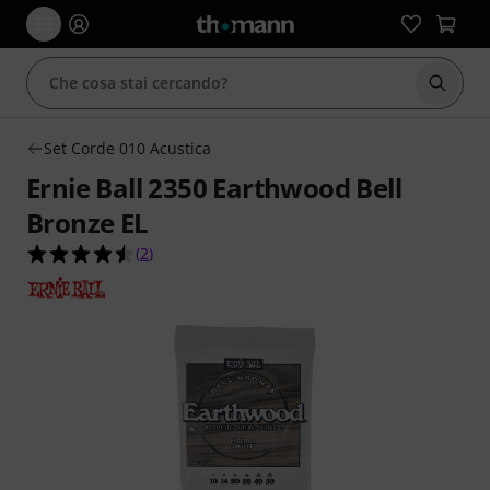
Avviare
Set Corde 010 Acustica
Ernie Ball 2350 Earthwood Bell
Bronze EL
4.5 su 5 stelle su 2 valutazioni dei clienti
(
2
)