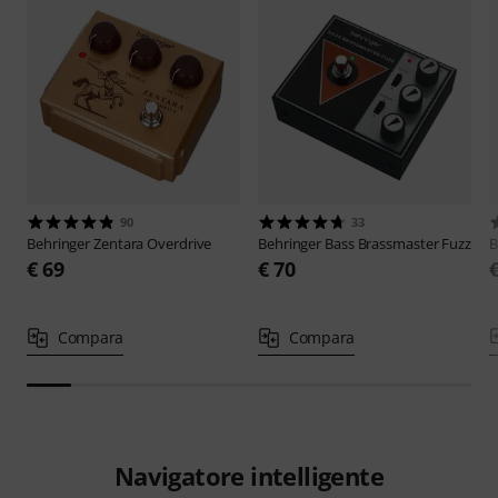
90
33
Behringer
Zentara Overdrive
Behringer
Bass Brassmaster Fuzz
B
€ 69
€ 70
Compara
Compara
Navigatore intelligente