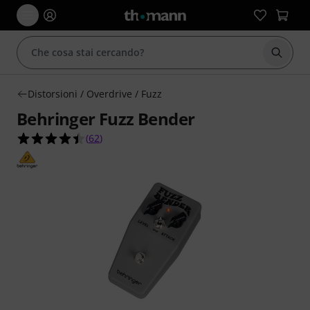
Avviare
Distorsioni / Overdrive / Fuzz
Behringer Fuzz Bender
4.5 su 5 stelle su 62 valutazioni dei clienti
(
62
)