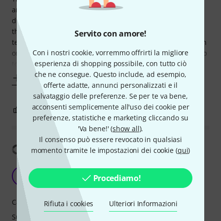
and will bring smile on your face. Put everything on 10 and
dial your guitar volume accordingly. The guitar volume in
this case will act also as a tone knob *just like Page used to
Servito con amore!
tell you back in the day* . So that is sounding amazing even
Con i nostri cookie, vorremmo offrirti la migliore
on the clean channel and can get from a slight overdrive up
esperienza di shopping possibile, con tutto ciò
to face
che ne consegue. Questo include, ad esempio,
Mostra altro
offerte adatte, annunci personalizzati e il
salvataggio delle preferenze. Se per te va bene,
acconsenti semplicemente all'uso dei cookie per
12
3
SEGNALA UN ABUSO
preferenze, statistiche e marketing cliccando su
'Va bene!' (
show all
).
Il consenso può essere revocato in qualsiasi
Mostra traduzione
momento tramite le impostazioni dei cookie (
qui
)
What can I say?
P
Procediamo!
Polfus 24.06.2025
Caratteristiche
Rifiuta i cookies
Ulteriori Informazioni
Suono