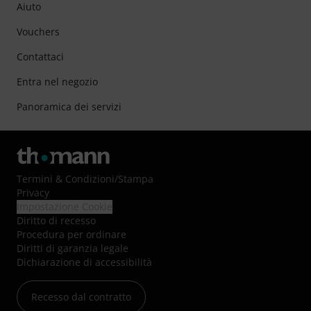
Aiuto
Vouchers
Contattaci
Entra nel negozio
Panoramica dei servizi
Termini & Condizioni
/
Stampa
Privacy
Impostazione Cookie
Diritto di recesso
Procedura per ordinare
Diritti di garanzia legale
Dichiarazione di accessibilità
Recesso dal contratto