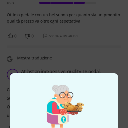
uso
Ottimo pedale con un bel suono per quanto sia un prodotto
qualità prezzo va oltre ogni aspettativa
0
0
SEGNALA UN ABUSO
Mostra traduzione
At last an inexpensive, quality TB pedal.
WF
Wes Frost 07.01.2025
Caratteristiche
Suono
Qualità
uso
The original mode is glorious. It is FAT and rich sounding