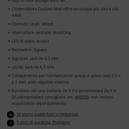
Fuzz in stile vintage anni '60
L'interruttore Custom Mod offre un output più alto e più
medi
Controlli: Level, Attack
Interruttore centrale: Mod/Orig
LED di stato: acceso
Footswitch: bypass
Ingresso: jack da 6,3 mm
Uscita: jack da 6,3 mm
Collegamento per l'alimentatore: presa a spina cava 5,5 x
2,1 mm, polo negativo interno
Funziona con una batteria da 9 V o alimentatore da 9 V
DC (alimentatore consigliato: art.
409939
, non incluso,
acquistabile separatamente)
30 giorni soddisfatti o rimborsati
30
3 anni di garanzia Thomann
3