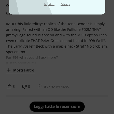
·
Imprint
Privacy
Qualità
uso
IMHO this little "dirty" replica of the Tone Bender is simply
amazing. Paired with an OD like the Fulltone FD2M THAT
Jimmy Page sound is spot on and with the MOD option I can
even replicate THAT Peter Green sound heard in "Oh Well".
The Early 70s Jeff Beck with a maple neck Strat? No problem,
spot on too.
For 69€ what could I ask more?
Just to point out: I
Mostra altro
3
0
SEGNALA UN ABUSO
Leggi tutte le recensioni